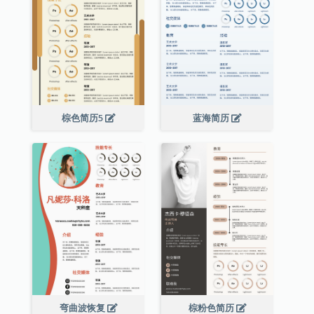
棕色简历5
蓝海简历
弯曲波恢复
棕粉色简历