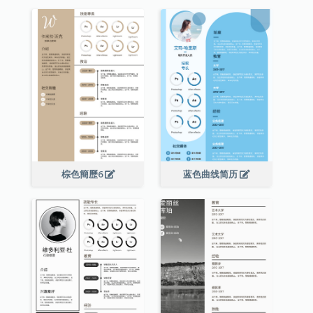
棕色簡歷6
蓝色曲线简历