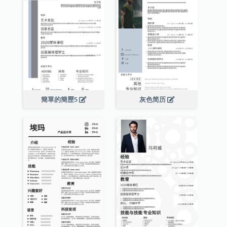
簡單的簡歷5
灰色简历