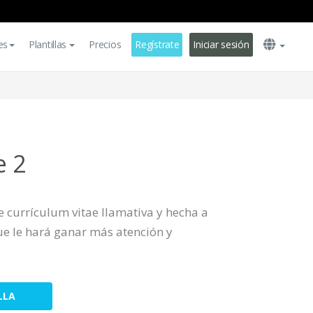
es
Plantillas
Precios
Regístrate
Iniciar sesión
e 2
de currículum vitae llamativa y hecha a
e le hará ganar más atención y
LLA