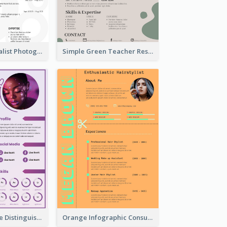
Vintage Minimalist Photography Resume
Simple Green Teacher Resume
Purple Timeline Distinguished Resume
Orange Infographic Consultant Resume