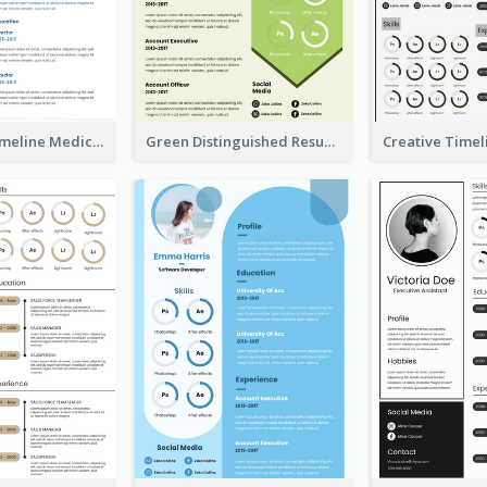
Minimalist Timeline Medical Student Resume
Green Distinguished Resume