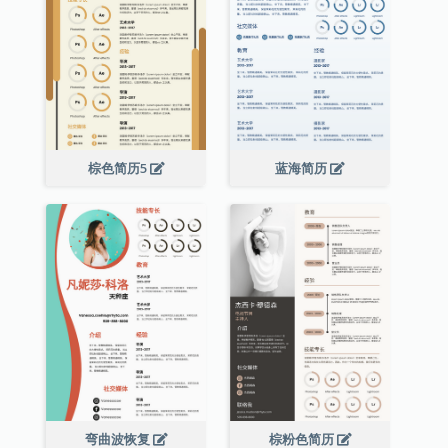
棕色简历5
蓝海简历
弯曲波恢复
棕粉色简历