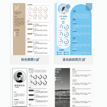
棕色簡歷6
蓝色曲线简历