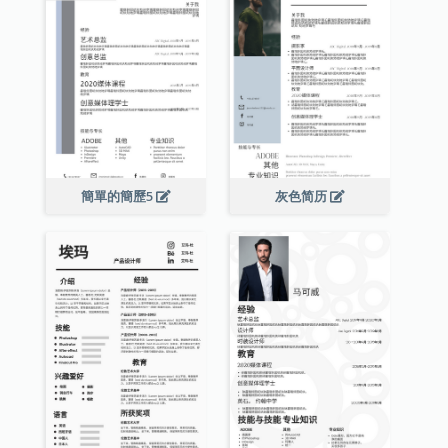
簡單的簡歷5
灰色简历