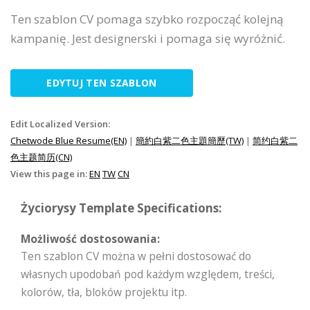
Ten szablon CV pomaga szybko rozpocząć kolejną
kampanię. Jest designerski i pomaga się wyróżnić.
EDYTUJ TEN SZABLON
Edit Localized Version:
Chetwode Blue Resume(EN)
|
簡約白紫二色主題簡歷(TW)
|
简约白紫二
色主题简历(CN)
View this page in:
EN
TW
CN
Życiorysy Template Specifications:
Możliwość dostosowania:
Ten szablon CV można w pełni dostosować do
własnych upodobań pod każdym względem, treści,
kolorów, tła, bloków projektu itp.