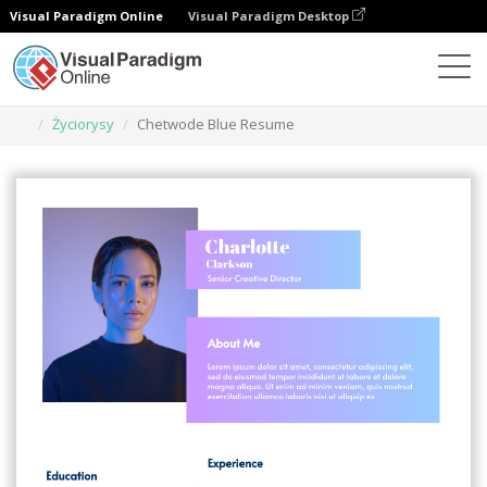
Visual Paradigm Online
Visual Paradigm Desktop
Narzędzie do projektowania grafiki
Szablony
Życiorysy
Chetwode Blue Resume