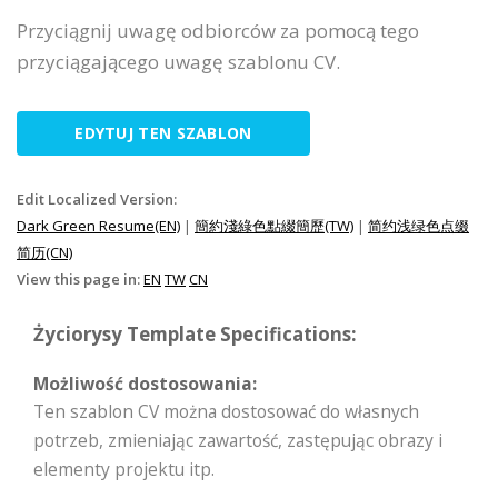
Przyciągnij uwagę odbiorców za pomocą tego
przyciągającego uwagę szablonu CV.
EDYTUJ TEN SZABLON
Edit Localized Version:
Dark Green Resume(EN)
|
簡約淺綠色點綴簡歷(TW)
|
简约浅绿色点缀
简历(CN)
View this page in:
EN
TW
CN
Życiorysy Template Specifications:
Możliwość dostosowania:
Ten szablon CV można dostosować do własnych
potrzeb, zmieniając zawartość, zastępując obrazy i
elementy projektu itp.