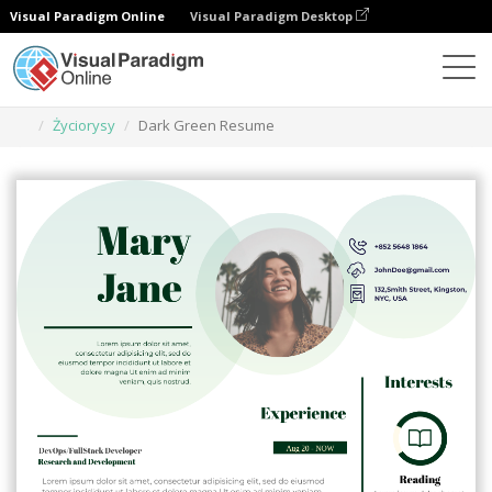
Visual Paradigm Online
Visual Paradigm Desktop
Narzędzie do projektowania grafiki
Szablony
Życiorysy
Dark Green Resume