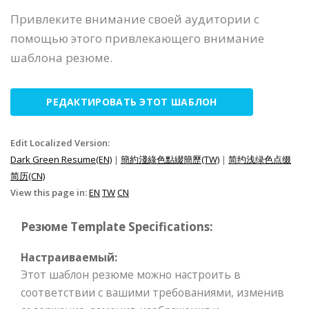
Привлеките внимание своей аудитории с
помощью этого привлекающего внимание
шаблона резюме.
РЕДАКТИРОВАТЬ ЭТОТ ШАБЛОН
Edit Localized Version:
Dark Green Resume(EN)
|
簡約淺綠色點綴簡歷(TW)
|
简约浅绿色点缀
简历(CN)
View this page in:
EN
TW
CN
Резюме Template Specifications:
Настраиваемый:
Этот шаблон резюме можно настроить в
соответствии с вашими требованиями, изменив