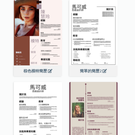
棕色模特簡歷
簡單的簡歷2