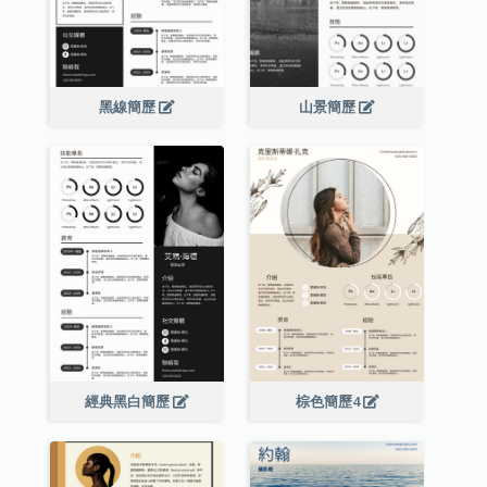
黑線簡歷
山景簡歷
經典黑白簡歷
棕色簡歷4