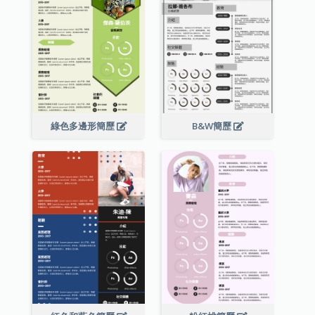
綠色多邊形簡歷
B&W簡歷