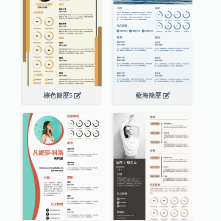
棕色簡歷5
藍海簡歷