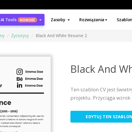
AI Tools
Zasoby
Rozwiązania
Szablo
NOWOŚĆ
ony
Życiorysy
Black And White Resume 2
Black And W
Ten szablon CV jest świe
projektu. Przyciąga wzrok
EDYTUJ TEN SZABLO