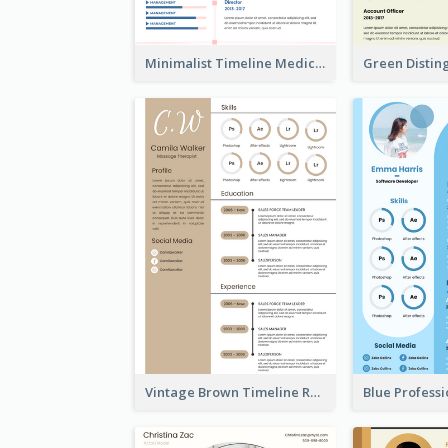
Minimalist Timeline Medical Student Resume
Vintage Brown Timeline Resume