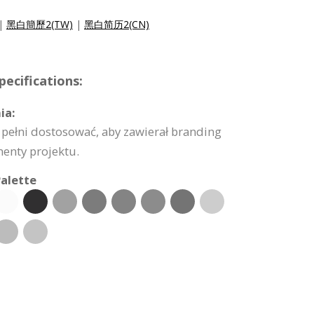
|
黑白簡歷2(TW)
|
黑白简历2(CN)
ecifications:
ia:
pełni dostosować, aby zawierał branding
ementy projektu.
alette