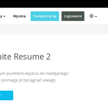
ny
Wycena
Zarejestruj się
Logowanie
hite Resume 2
tnym punktem wyjścia do następnego
 i pomaga przyciągnąć uwagę.
N