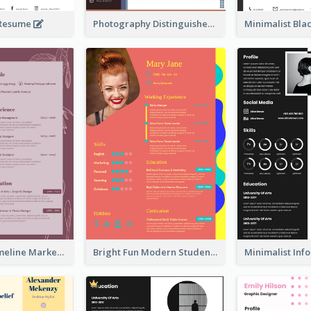
 Resume
Photography Distinguished Resume
Burgundy Timeline Marketer Resume
Bright Fun Modern Student Resume