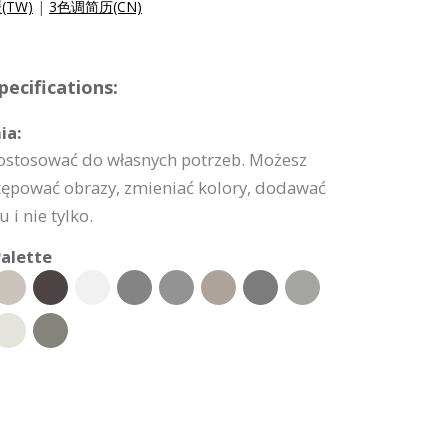
(TW)
|
3色调简历(CN)
ecifications:
ia:
ostosować do własnych potrzeb. Możesz
tępować obrazy, zmieniać kolory, dodawać
 i nie tylko.
alette