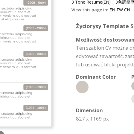
3 Tone Resume(EN)
|
3色調簡歷
View this page in:
EN
TW
CN
Życiorysy Template Sp
Możliwość dostosowan
Ten szablon CV można d
edytować zawartość, zas
lub usuwać bloki projektu
Dominant Color
P
Dimension
827 x 1169 px