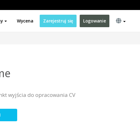
ny
Wycena
Zarejestruj się
Logowanie
me
nkt wyjścia do opracowania CV
N