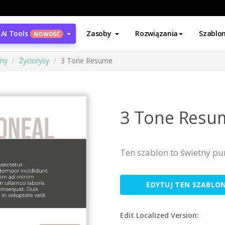
AI Tools
Zasoby
Rozwiązania
Szablo
NOWOŚĆ
ony
Życiorysy
3 Tone Resume
3 Tone Resu
Ten szablon to świetny pu
EDYTUJ TEN SZABLO
Edit Localized Version: