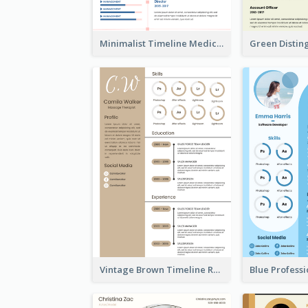
Minimalist Timeline Medical Student Resume
Vintage Brown Timeline Resume