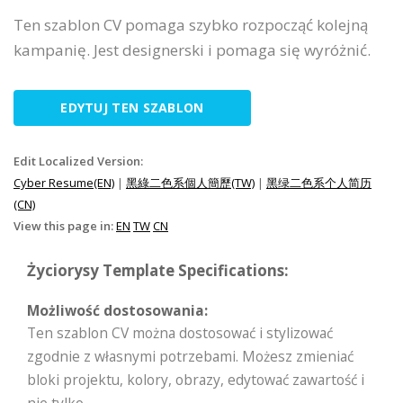
Ten szablon CV pomaga szybko rozpocząć kolejną
kampanię. Jest designerski i pomaga się wyróżnić.
EDYTUJ TEN SZABLON
Edit Localized Version:
Cyber Resume(EN)
|
黑綠二色系個人簡歷(TW)
|
黑绿二色系个人简历
(CN)
View this page in:
EN
TW
CN
Życiorysy Template Specifications:
Możliwość dostosowania:
Ten szablon CV można dostosować i stylizować
zgodnie z własnymi potrzebami. Możesz zmieniać
bloki projektu, kolory, obrazy, edytować zawartość i
nie tylko.