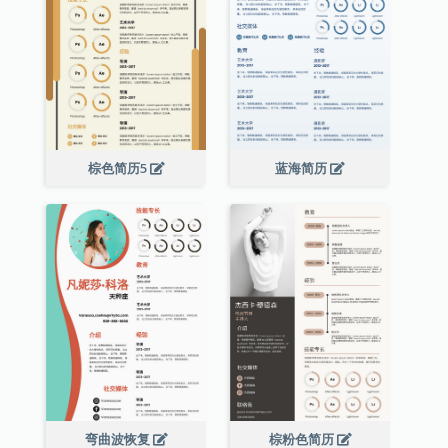
棕色简历5
蓝海简历
弯曲波恢复
棕粉色简历