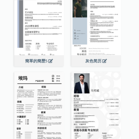
簡單的簡歷5
灰色简历