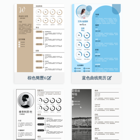
棕色簡歷6
蓝色曲线简历