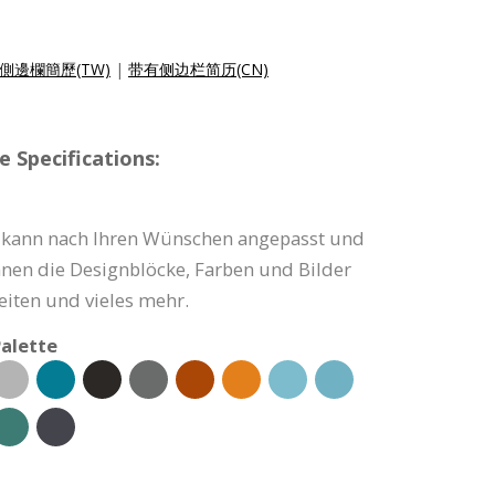
側邊欄簡歷(TW)
|
带有侧边栏简历(CN)
 Specifications:
e kann nach Ihren Wünschen angepasst und
nnen die Designblöcke, Farben und Bilder
eiten und vieles mehr.
alette