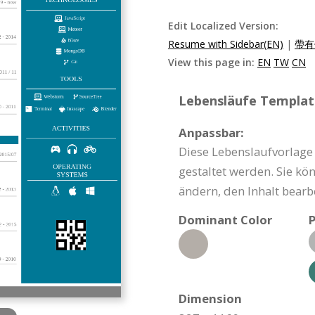
Edit Localized Version:
Resume with Sidebar(EN)
|
帶有
View this page in:
EN
TW
CN
Lebensläufe Template
Anpassbar:
Diese Lebenslaufvorlag
gestaltet werden. Sie kö
ändern, den Inhalt bearb
Dominant Color
P
Dimension