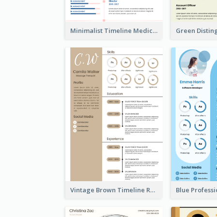
Minimalist Timeline Medical Student Resume
Vintage Brown Timeline Resume