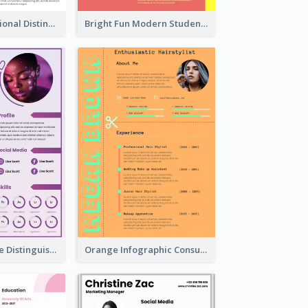
Coloful Professional Distinguished Resume
Bright Fun Modern Student Resume
Purple Timeline Distinguished Resume
Orange Infographic Consultant Resume