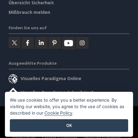
Übersicht Sicherheit
Mißbrauch melden
Finden Sie uns auf
Ausgewählte Produkte
Visuelles Paradigma Online
Visuelles Paradigma Schreibtisch
We use cookies to offer you a better experience. By
visiting our website, you agree to the use of cookies as
described in our
Cookie Policy
.
©2026 by Visual Paradigm. Alle Rechte vorbehalten.
OK
Allgemeine Geschäftsbedingungen
AI Policy
Datenschutz
Content Guidelines
Übersicht Sicherheit