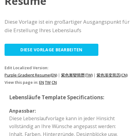
Resume
Diese Vorlage ist ein großartiger Ausgangspunkt für
die Erstellung Ihres Lebenslaufs
DIESE VORLAGE BEARBEITEN
Edit Localized Version:
Purple Gradient Resume(EN)
|
紫色漸變簡歷(TW)
|
紫色渐变简历(CN)
View this page in:
EN
TW
CN
Lebensläufe Template Specifications:
Anpassbar:
Diese Lebenslaufvorlage kann in jeder Hinsicht
vollständig an Ihre Wünsche angepasst werden:
Inhalt, Farben, Hintergründe, Designblöcke usw.