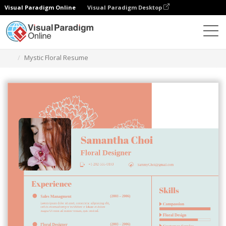
Visual Paradigm Online
Visual Paradigm Desktop
Grafik-Design-Tool
Vorlagen
Lebensläufe
Mystic Floral Resume