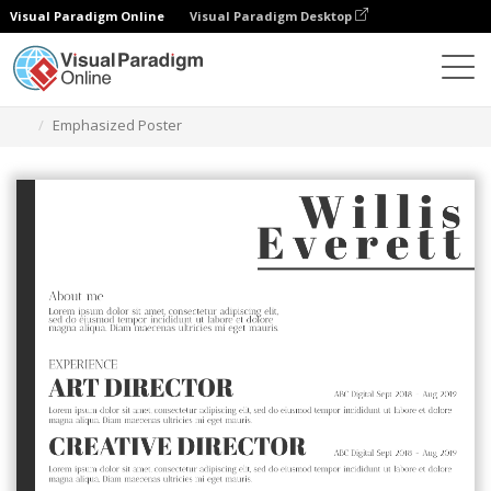
Visual Paradigm Online
Visual Paradigm Desktop
Grafik-Design-Tool
Vorlagen
Lebensläufe
Emphasized Poster