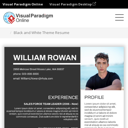
Visual Paradigm Online
Visual Paradigm Desktop
Grafik-Design-Tool
Vorlagen
Lebensläufe
Black and White Theme Resume