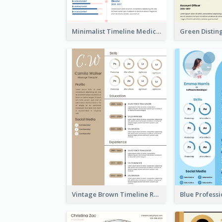
Minimalist Timeline Medical Student Resume
Vintage Brown Timeline Resume