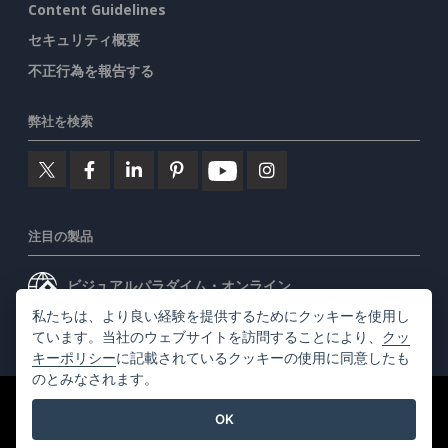
Content Guidelines
セキュリティ概要
不正行為を報告する
弊社を検索
注目の製品
ビジュアルパラダイム・オンライン
私たちは、より良い経験を提供するためにクッキーを使用し
ビジュアルパラダイムデスクトップ
ています。当社のウェブサイトを訪問することにより、
クッ
キーポリシー
に記載されているクッキーの使用に同意したも
のとみなされます。
©2026 by Visual Paradigm. 全ての権利を有する
利用規約
OK
AI Policy