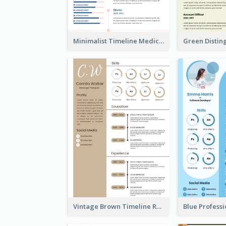
Minimalist Timeline Medical Student Resume
Vintage Brown Timeline Resume