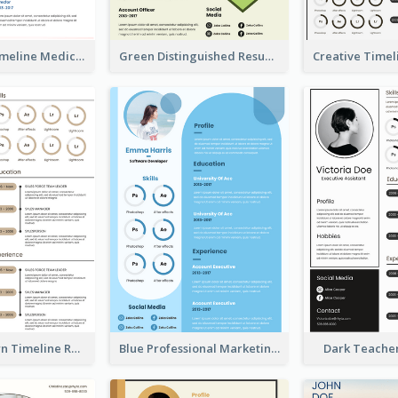
Minimalist Timeline Medical Student Resume
Green Distinguished Resume
Vintage Brown Timeline Resume
Blue Professional Marketing Resume
Dark Teache