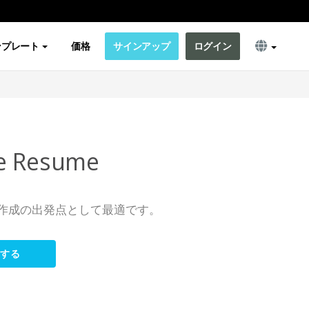
ンプレート
価格
サインアップ
ログイン
te Resume
作成の出発点として最適です。
集する