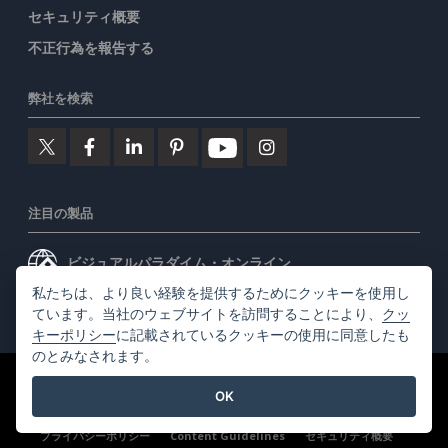
セキュリティ概要
不正行為を報告する
弊社を検索
注目の製品
ビジュアルパラダイム・オンライン
私たちは、より良い経験を提供するためにクッキーを使用し
ビジュアルパラダイムデスクトップ
ています。当社のウェブサイトを訪問することにより、
クッ
キーポリシー
に記載されているクッキーの使用に同意したも
のとみなされます。
©2026 by Visual Paradigm. 全ての権利を有する
利用規約
OK
AI Policy
プライバシーポリシー
Content Guidelines
セキュリティ概要