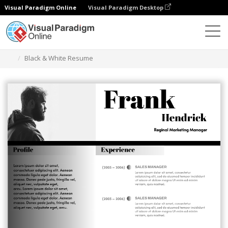
Visual Paradigm Online
Visual Paradigm Desktop
Ferramenta de design gráfico
Modelos
Currículos
Black & White Resume