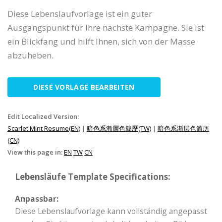
Diese Lebenslaufvorlage ist ein guter
Ausgangspunkt für Ihre nächste Kampagne. Sie ist
ein Blickfang und hilft Ihnen, sich von der Masse
abzuheben.
DIESE VORLAGE BEARBEITEN
Edit Localized Version:
Scarlet Mint Resume(EN)
|
暗色系漸層色簡歷(TW)
|
暗色系渐层色简历
(CN)
View this page in:
EN
TW
CN
Lebensläufe Template Specifications:
Anpassbar:
Diese Lebenslaufvorlage kann vollständig angepasst