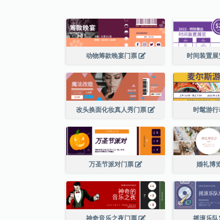
动物筹款晚宴门票
时间装置展
改头换面化妆真人秀门票
时髦游行
万圣节派对门票
婚礼博
神奇音乐之夜门票
摇滚乐队