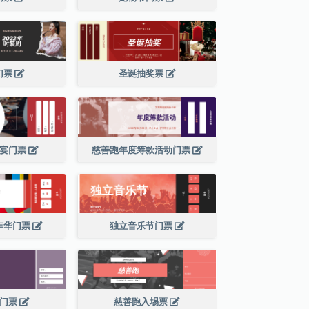
门票
圣诞抽奖票
晚宴门票
慈善跑年度筹款活动门票
年华门票
独立音乐节门票
节门票
慈善跑入埸票