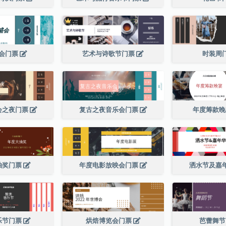
会门票
艺术与诗歌节门票
时装周
会之夜门票
复古之夜音乐会门票
年度筹款
抽奖门票
年度电影放映会门票
洒水节及嘉
乐节门票
烘焙博览会门票
芭蕾舞