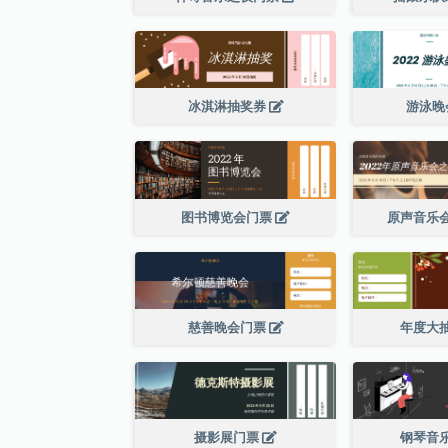
冰淇淋抽奖券
游泳晚
图书博览会门票
原声音乐
慈善晚会门票
年度大
摄影展门票
钢琴音