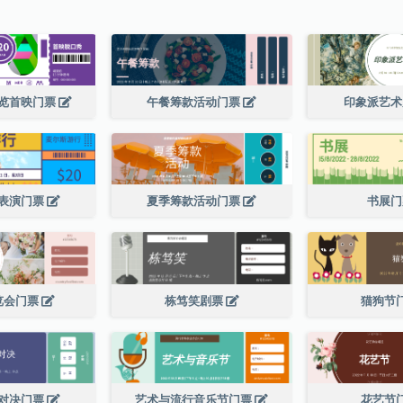
览首映门票
午餐筹款活动门票
印象派艺
表演门票
夏季筹款活动门票
书展
览会门票
栋笃笑剧票
猫狗节
对决门票
艺术与流行音乐节门票
花艺节