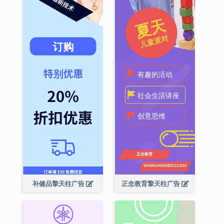
补健品擎天柱广告
正念教育擎天柱广告