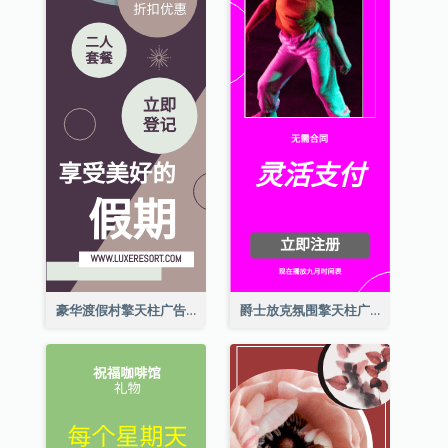
豪华渡假村擎天柱广告
爵士放克氛围擎天柱广告