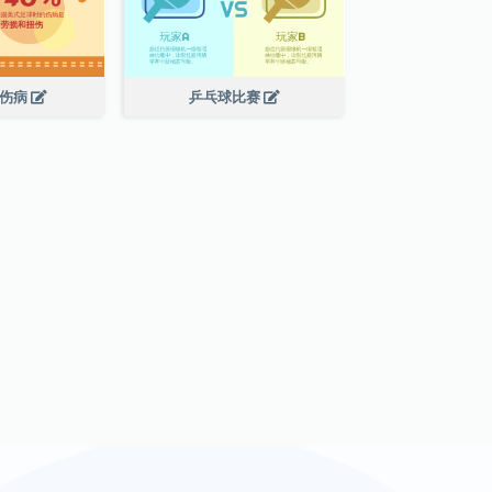
球伤病
乒乓球比赛