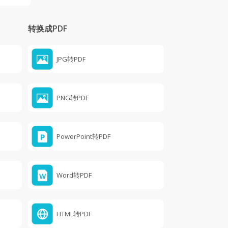
转换成PDF
JPG转PDF
PNG转PDF
PowerPoint转PDF
Word转PDF
HTML转PDF