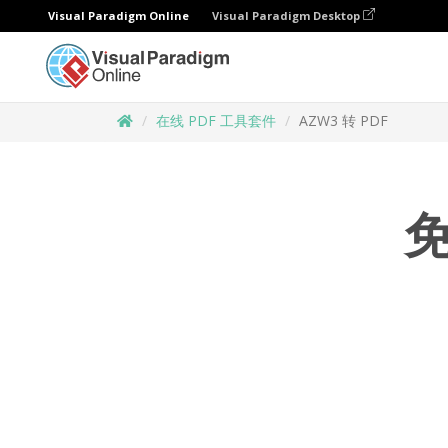
Visual Paradigm Online
Visual Paradigm Desktop
在线 PDF 工具套件
AZW3 转 PDF
免