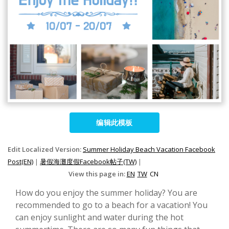
编辑此模板
Edit Localized Version:
Summer Holiday Beach Vacation Facebook
Post(EN)
|
暑假海灘度假Facebook帖子(TW)
|
View this page in:
EN
TW
CN
How do you enjoy the summer holiday? You are
recommended to go to a beach for a vacation! You
can enjoy sunlight and water during the hot