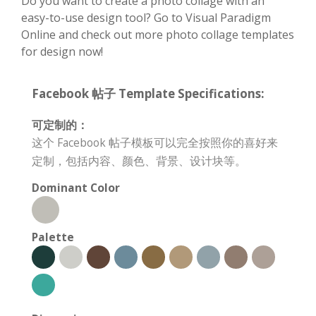
Do you want to create a photo collage with an
easy-to-use design tool? Go to Visual Paradigm
Online and check out more photo collage templates
for design now!
Facebook 帖子 Template Specifications:
可定制的：
这个 Facebook 帖子模板可以完全按照你的喜好来
定制，包括内容、颜色、背景、设计块等。
Dominant Color
Palette