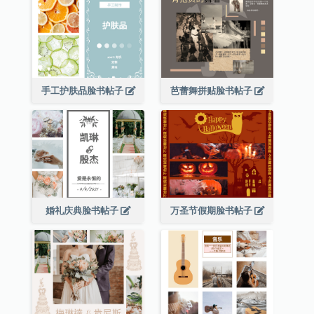
手工护肤品脸书帖子
芭蕾舞拼贴脸书帖子
婚礼庆典脸书帖子
万圣节假期脸书帖子