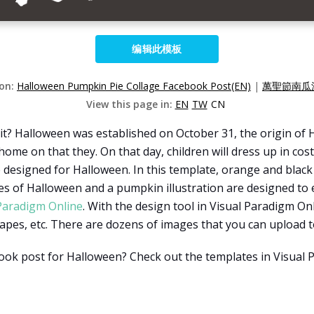
编辑此模板
ion:
Halloween Pumpkin Pie Collage Facebook Post(EN)
|
萬聖節南瓜
View this page in:
EN
TW
CN
t? Halloween was established on October 31, the origin of 
home on that they. On that day, children will dress up in cos
 designed for Halloween. In this template, orange and black 
 of Halloween and a pumpkin illustration are designed to e
Paradigm Online
. With the design tool in Visual Paradigm On
hapes, etc. There are dozens of images that you can upload 
book post for Halloween? Check out the templates in Visual 