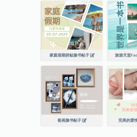
家庭假期拼贴脸书帖子
旅游天堂Fac
瓷画脸书帖子
完美的爱