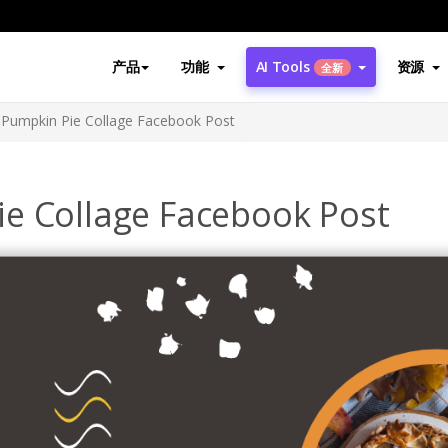
产品
功能
AI Tools
资源
全新
 Pumpkin Pie Collage Facebook Post
e Collage Facebook Post