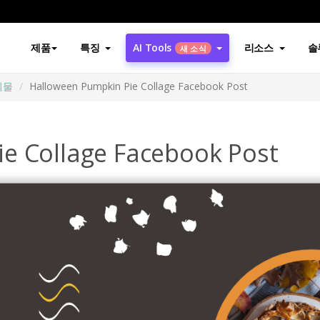
제품
특징
AI Tools
리소스
솔
새 소식
시물
Halloween Pumpkin Pie Collage Facebook Post
e Collage Facebook Post