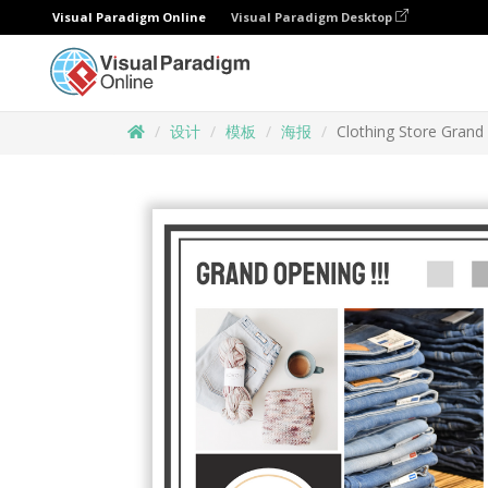
Visual Paradigm Online
Visual Paradigm Desktop
设计
模板
海报
Clothing Store Grand