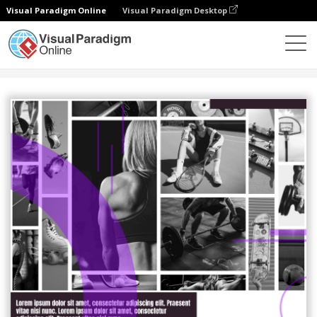
Visual Paradigm Online
Visual Paradigm Desktop
设计
模板
海报
Sporting Goods Big Sale Poster