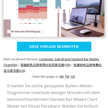
DIESE VORLAGE BEARBEITEN
Edit Localized Version:
Computer Sale Brand Stacked Bar Mekko
Chart(EN)
|
電腦銷售品牌堆疊柱狀馬賽克圖(TW)
|
电脑销售品牌堆叠柱
状马赛克图(CN)
View this page in:
EN
TW
CN
Erstellen Sie online gestapelte Balken-Mekko-
Diagramme innerhalb weniger Minuten mit dem
benutzerfreundlichen Stacked Bar Mekko Chart
Maker von Visual Paradigm. Wählen Sie einfach