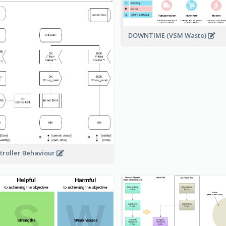
DOWNTIME (VSM Waste)
troller Behaviour