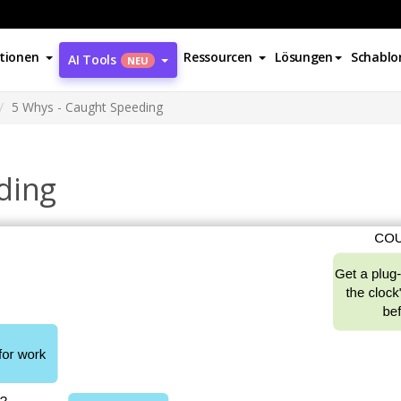
tionen
Ressourcen
Lösungen
Schablo
AI Tools
NEU
5 Whys - Caught Speeding
ding