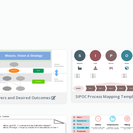
SIPOC Process Mapping Temp
vers and Desired Outcomes