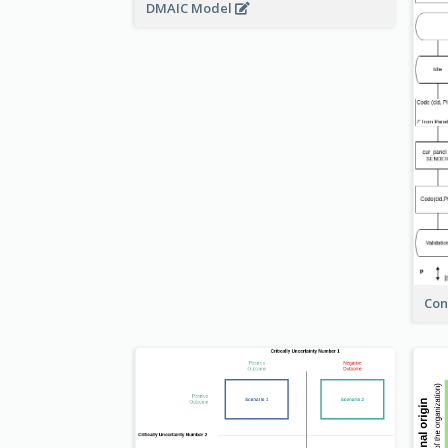
DMAIC Model
Con