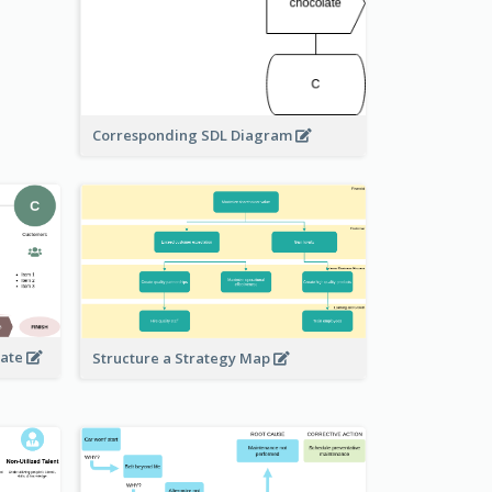
Corresponding SDL Diagram
late
Structure a Strategy Map