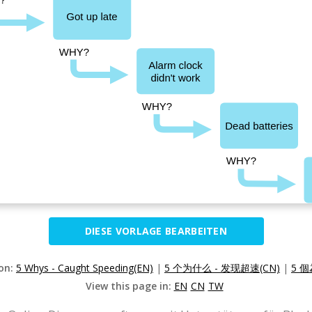
DIESE VORLAGE BEARBEITEN
ion:
5 Whys - Caught Speeding(EN)
|
5 个为什么 - 发现超速(CN)
|
5 個
View this page in:
EN
CN
TW