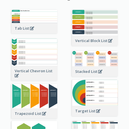
Tab List
Vertical Block List
Vertical Chevron List
Stacked List
Target List
Trapezoid List