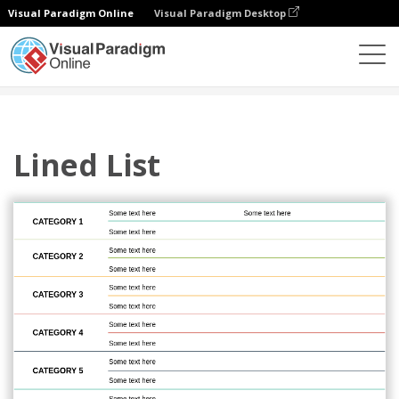
Visual Paradigm Online
Visual Paradigm Desktop
Diagramme
Vorlagen
Liste
Lined List
Lined List