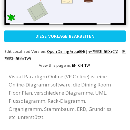
DIESE VORLAGE BEARBEITEN
Edit Localized Version:
Open Dining Area(EN)
|
开放式用餐区(CN)
|
開
放式用餐區(TW)
View this page in:
EN
CN
TW
Visual Paradigm Online (VP Online) ist eine
Online-Diagrammsoftware, die Dining Room
Floor Plan, verschiedene Diagramme, UML,
Flussdiagramm, Rack-Diagramm,
Organigramm, Stammbaum, ERD, Grundriss,
etc. unterstützt.