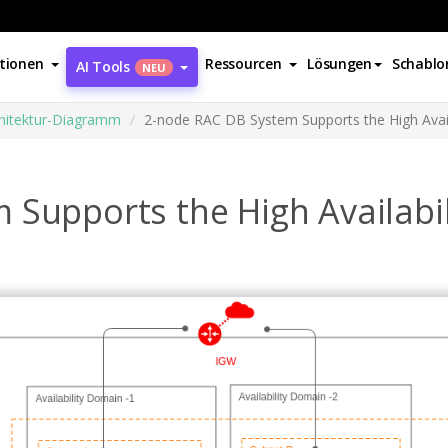
tionen
Ressourcen
Lösungen
Schablo
AI Tools
NEU
chitektur-Diagramm
2-node RAC DB System Supports the High Availa
Supports the High Availabil