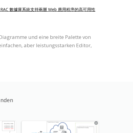
點 RAC 數據庫系統支持兩層 Web 應用程序的高可用性
e Diagramme und eine breite Palette von
nfachen, aber leistungsstarken Editor,
unden