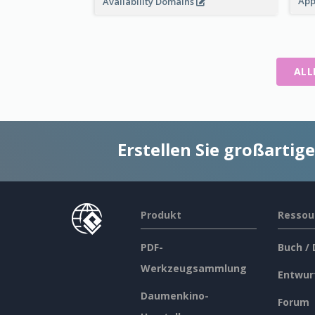
App
Availability Domains
ALL
Erstellen Sie großarti
Produkt
Ressou
PDF-
Buch /
Werkzeugsammlung
Entwur
Daumenkino-
Forum