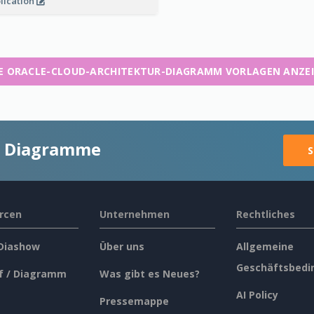
lication
E ORACLE-CLOUD-ARCHITEKTUR-DIAGRAMM VORLAGEN ANZE
ge Diagramme
S
rcen
Unternehmen
Rechtliches
 Diashow
Über uns
Allgemeine
Geschäftsbedi
f / Diagramm
Was gibt es Neues?
AI Policy
Pressemappe