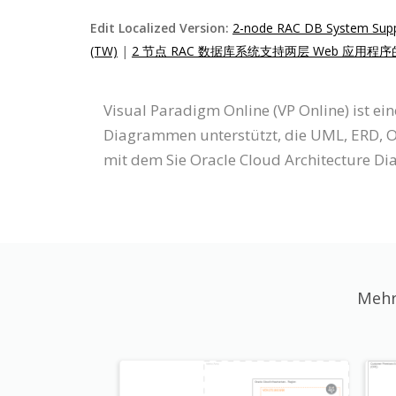
Edit Localized Version:
2-node RAC DB System Suppor
(TW)
|
2 节点 RAC 数据库系统支持两层 Web 应用程序
Visual Paradigm Online (VP Online) ist ei
Diagrammen unterstützt, die UML, ERD, O
mit dem Sie Oracle Cloud Architecture Di
Mehr