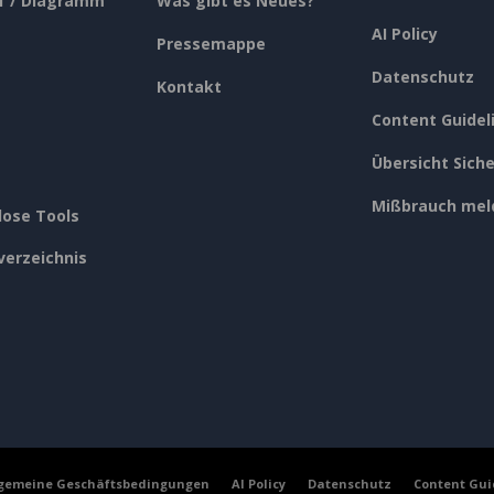
f / Diagramm
Was gibt es Neues?
AI Policy
Pressemappe
Datenschutz
Kontakt
Content Guidel
Übersicht Siche
Mißbrauch mel
lose Tools
verzeichnis
lgemeine Geschäftsbedingungen
AI Policy
Datenschutz
Content Gui