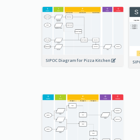
SIPOC Diagram for Pizza Kitchen
SI