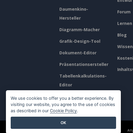
Entwur
Daumenkino-
Forum
Hersteller
Lernen
Diagramm-Macher
Blog
Grafik-Design-Tool
Wissen
Dokument-Editor
Kosten
Präsentationsersteller
Inhalts
Tabellenkalkulations-
Editor
Preisgestaltung
We use cookies to offer you a better experience. By
visiting our website, you agree to the use of cookies
as described in our
Cookie Policy
.
OK
©2026 by Visual Paradigm. Alle Rechte vorbehalten.
Al