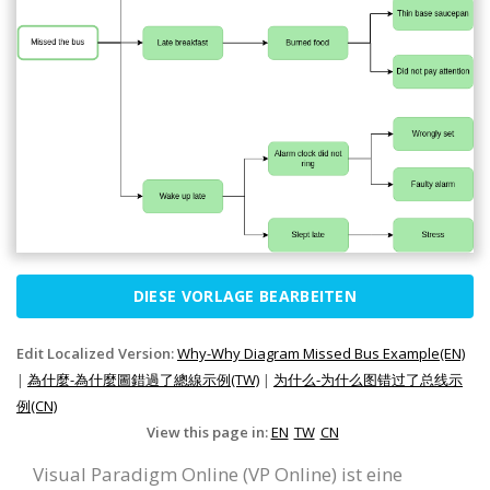
DIESE VORLAGE BEARBEITEN
Edit Localized Version:
Why-Why Diagram Missed Bus Example(EN)
|
為什麼-為什麼圖錯過了總線示例(TW)
|
为什么-为什么图错过了总线示
例(CN)
View this page in:
EN
TW
CN
Visual Paradigm Online (VP Online) ist eine