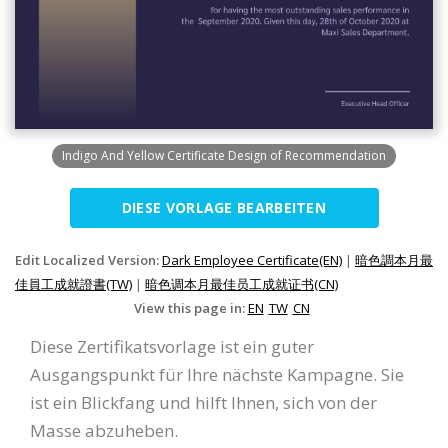
Indigo And Yellow Certificate Design of Recommendation
DIESE VORLAGE BEARBEITEN
Edit Localized Version:
Dark Employee Certificate(EN)
|
暗色調本月最
佳員工成就證書(TW)
|
暗色调本月最佳员工成就证书(CN)
View this page in:
EN
TW
CN
Diese Zertifikatsvorlage ist ein guter
Ausgangspunkt für Ihre nächste Kampagne. Sie
ist ein Blickfang und hilft Ihnen, sich von der
Masse abzuheben.