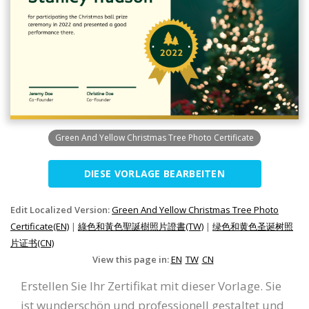
Green And Yellow Christmas Tree Photo Certificate
DIESE VORLAGE BEARBEITEN
Edit Localized Version:
Green And Yellow Christmas Tree Photo
Certificate(EN)
|
綠色和黃色聖誕樹照片證書(TW)
|
绿色和黄色圣诞树照
片证书(CN)
View this page in:
EN
TW
CN
Erstellen Sie Ihr Zertifikat mit dieser Vorlage. Sie
ist wunderschön und professionell gestaltet und