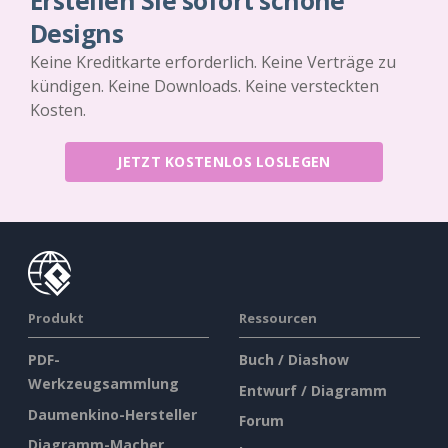
Erstellen Sie sofort schöne
Designs
Keine Kreditkarte erforderlich. Keine Verträge zu
kündigen. Keine Downloads. Keine versteckten
Kosten.
JETZT KOSTENLOS LOSLEGEN
Produkt
Ressourcen
PDF-
Buch / Diashow
Werkzeugsammlung
Entwurf / Diagramm
Daumenkino-Hersteller
Forum
Diagramm-Macher