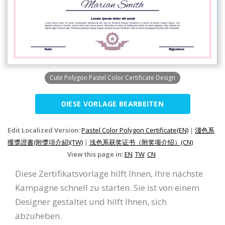
Cute Polygon Pastel Color Certificate Design
DIESE VORLAGE BEARBEITEN
Edit Localized Version:
Pastel Color Polygon Certificate(EN)
|
淺色系
獲獎證書(附獎項介紹)(TW)
|
浅色系获奖证书（附奖项介绍）(CN)
View this page in:
EN
TW
CN
Diese Zertifikatsvorlage hilft Ihnen, Ihre nächste
Kampagne schnell zu starten. Sie ist von einem
Designer gestaltet und hilft Ihnen, sich
abzuheben.