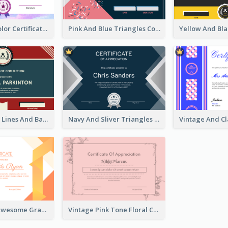
Pink Water Color Certificate Of Completion
Pink And Blue Triangles Confetti Celebration Certificate
Red And Blue Lines And Badge Completion Certificate
Navy And Sliver Triangles Appreciation Certificate
Sunset Vibe Awesome Graphic Certificate Design
Vintage Pink Tone Floral Certificate Design For Recommendation