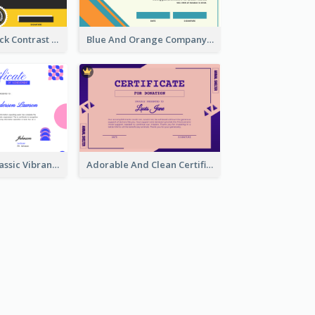
Yellow And Black Contrast Simple Certificate
Blue And Orange Company Triangles With Badge Certificate
Vintage And Classic Vibrant Certificate Design Ideas
Adorable And Clean Certificate Design Ideas