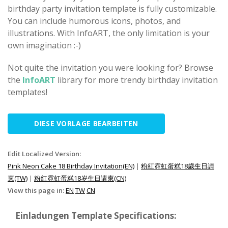
birthday party invitation template is fully customizable.
You can include humorous icons, photos, and
illustrations. With InfoART, the only limitation is your
own imagination :-)
Not quite the invitation you were looking for? Browse
the
InfoART
library for more trendy birthday invitation
templates!
DIESE VORLAGE BEARBEITEN
Edit Localized Version:
Pink Neon Cake 18 Birthday Invitation(EN)
|
粉紅霓虹蛋糕18歲生日請
柬(TW)
|
粉红霓虹蛋糕18岁生日请柬(CN)
View this page in:
EN
TW
CN
Einladungen Template Specifications: