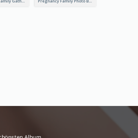
Thanksgiving Family Gathering Photo Book
Pregnancy Family Photo Book
Schönsten Album.