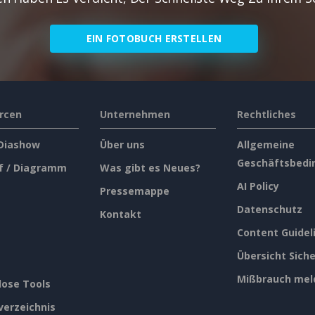
EIN FOTOBUCH ERSTELLEN
rcen
Unternehmen
Rechtliches
 Diashow
Über uns
Allgemeine
Geschäftsbedi
f / Diagramm
Was gibt es Neues?
AI Policy
Pressemappe
Datenschutz
Kontakt
Content Guidel
Übersicht Siche
Mißbrauch mel
lose Tools
verzeichnis