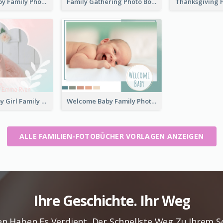
New Born Baby Family Photo Book
Family Gathering Photo Book
Welcome Baby Girl Family Photo Book
Welcome Baby Family Photo Book
ALLE FAMILIEN-FOTOBÜCHER VORLAGEN ANZEIGEN
Ihre Geschichte. Ihr Weg
en Haben Es Verdient, Der Schnellste Weg Zu Ihrem 