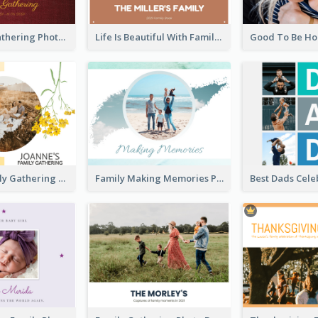
Big Family Gathering Photo Book
Life Is Beautiful With Family Photo Book
Autumn Family Gathering Photo Book
Family Making Memories Photo Book