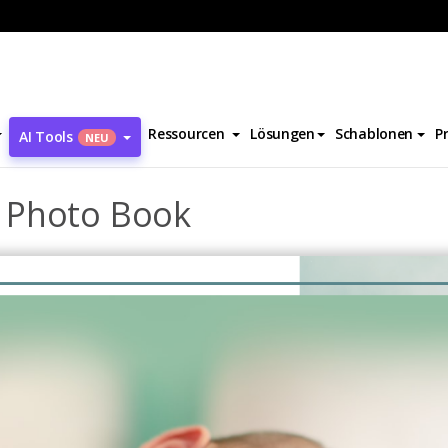
her
Welcome Baby Family Photo Book
Ressourcen
Lösungen
Schablonen
P
AI Tools
NEU
 Photo Book