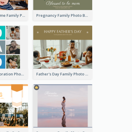
Good To Be Home Family Photo Book
Pregnancy Family Photo Book
Best Dads Celebration Photo Book
Father's Day Family Photo Book