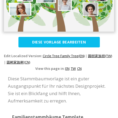
DIESE VORLAGE BEARBEITEN
Edit Localized Version:
Circle Tree Family Tree(EN)
|
圓樹家族樹(TW)
|
圆树家族树(CN)
View this page in:
EN
TW
CN
Diese Stammbaumvorlage ist ein guter
Ausgangspunkt für Ihr nächstes Designprojekt.
Sie ist ein Blickfang und hilft Ihnen,
Aufmerksamkeit zu erregen.
Familienstammbäume Template