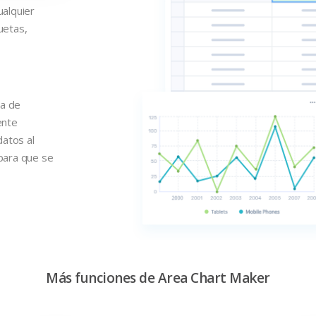
ualquier
uetas,
na de
ente
atos al
 para que se
Más funciones de Area Chart Maker