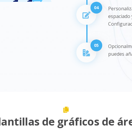
04
Personaliza
espaciado 
Configurac
05
Opcionalme
puedes aña
lantillas de gráficos de ár