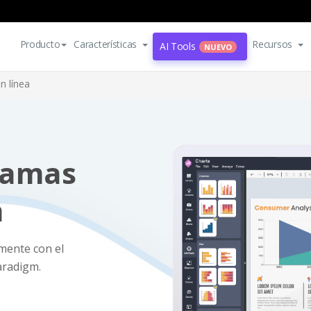
Producto
Características
Recursos
AI Tools
NUEVO
n línea
ramas
a
lmente con el
aradigm.