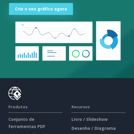
Crie o seu gráfico agora
Produtos
Recursos
Conjunto de
Livro / Slideshow
ferramentas PDF
Desenho / Diagrama