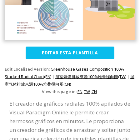
EDITAR ESTA PLANTILLA
Edit Localized Version:
Greenhouse Gases Composition 100%
Stacked Radial Chart(EN)
|
溫室氣體排放來源100%堆疊徑向圖(TW)
|
温
室气体排放来源100%堆叠径向图(CN)
View this page in:
EN
TW
CN
El creador de gráficos radiales 100% apilados de
Visual Paradigm Online le permite crear
hermosos gráficos en minutos. Le proporciona
un creador de gráficos de arrastrar y soltar junto
con una rica colección de increíbles plantillas de