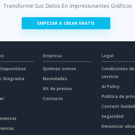
Transforme Sus Datos En Impresionantes Gráficos
EMPEZAR A CREAR GRATIS
os
Empresa
Legal
 Diapositivas
Quiénes somos
Condiciones de
servicio
 / Diagrama
Novedades
AI Policy
Kit de prensa
Política de pri
er
Contacto
Content Guidel
Seguridad
mientos
Denunciar abu
ientas