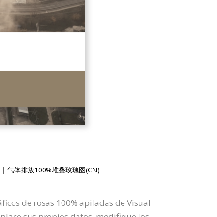
|
气体排放100%堆叠玫瑰图(CN)
ráficos de rosas 100% apiladas de Visual
place sus propios datos, modifique los