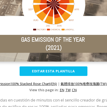
EDITAR ESTA PLANTILLA
ission100% Stacked Rose Chart(EN)
|
氣體排放100%堆疊玫瑰圖(TW)
View this page in:
EN
TW
CN
adas en cuestión de minutos con el sencillo creador de g
a de gráfico de rosas 100% apiladas para empezar. Reem