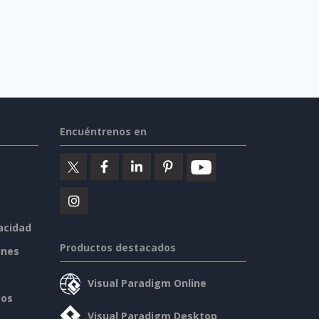
Encuéntrenos en
vacidad
Productos destacados
ines
Visual Paradigm Online
sos
Visual Paradigm Desktop