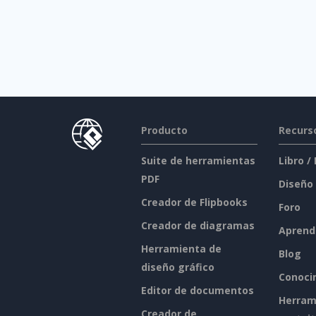
Producto
Recurs
Suite de herramientas
Libro /
PDF
Diseño
Creador de Flipbooks
Foro
Creador de diagramas
Aprend
Herramienta de
Blog
diseño gráfico
Conoci
Editor de documentos
Herram
Creador de